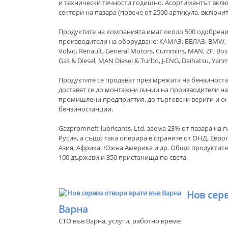
и технически течности годишно. Асортиментът вклю
сектори на пазара (повече от 2500 артикула, включи
Продуктите на компанията имат около 500 одобрен
производители на оборудване: КАМАЗ, БЕЛАЗ, BMW, M
Volvo, Renault, General Motors, Cummins, MAN, ZF, Bosc
Gas & Diesel, MAN Diesel & Turbo, J-ENG, Daihatsu, Yanm
Продуктите се продават през мрежата на бензиност
доставят се до монтажни линии на производители на
промишлени предприятия, до търговски вериги и он
бензиностанции.
Gazpromneft-lubricants, Ltd. заема 23% от пазара на
Русия, а също така оперира в страните от ОНД, Евр
Азия, Африка, Южна Америка и др. Общо продуктите
100 държави и 350 пристанища по света.
Нов сер
Варна
СТО във Варна, услуги, работно време