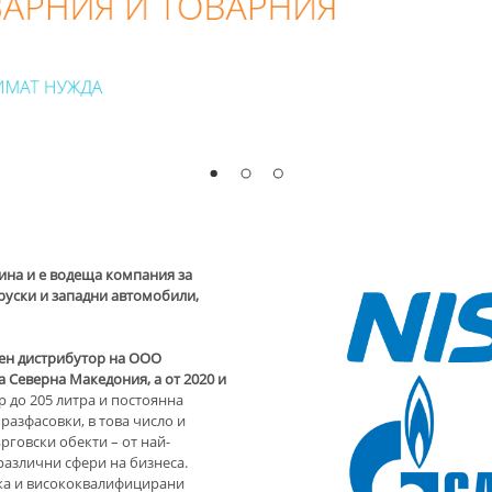
ВАРНИЯ И ТОВАРНИЯ
ИМАТ НУЖДА
ина и е водеща компания за
 руски и западни автомобили,
лен дистрибутор на ООО
а Северна Македония, а от 2020 и
 до 205 литра и постоянна
 разфасовки, в това число и
рговски обекти – от най-
азлични сфери на бизнеса.
жа и висококвалифицирани