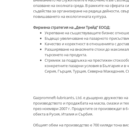
Вниманието на служителите е насочено към съблюда
опазване на околната среда. В рамките на сферата с
съдейства за организиране на редица дейности, свър
повишаването на екологичната култура.
Фирмена стратегия на „Дени Трейд” ЕООД:
Укрепване на съществуващите бизнес отноше
Бъдещо увеличаване на пазарното присъствие
Качество и коректност в отношенията с достав
Разширяване на внасяните стоки до максимал
търсенето на продукта.
Стремеж за поддръжка на престижен стокообо
конкретните пазарни условия в България и в ч
Сирия, Гърция, Турция, Северна Македония, Съ
Gazpromneft-lubricants, Ltd. е дъщерно дружество н
производството и продажбата на масла, смазки и те
през ноември 2007 г. Продуктите се произвеждат в 
обекта в Русия, Италия и Сърбия.
Общият обем на производство е 700 хиляди тона ви