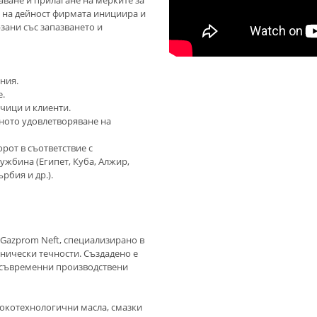
ване и прилагане на мерките за
и на дейност фирмата инициира и
зани със запазването и
ния.
.
чици и клиенти.
ното удовлетворяване на
рот в съответствие с
ужбина (Египет, Куба, Алжир,
рбия и др.).
а Gazprom Neft, специализирано в
хнически течности. Създадено е
6 съвременни производствени
сокотехнологични масла, смазки