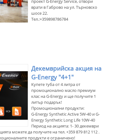
проект G-Energy Service, отвори
врати в Габрово на ул. Търновско
шосе 22.
Тел.:+359898786784
Декемврийска акция на
G-Energy "4+1"
Купете туба от 4 литра от
промоционално масло премиум
клас на G-Energy и ще получите 1
литър подарък!
Промоционални продукти:
G-Energy Synthetic Active 5W-40 и G-
Energy Synthetic Long Life 10W-40
Период на акцията: 1- 30 декември
цията можете да получите на тел. +359 879 812 112 .
моционалните продукти е ограничено!