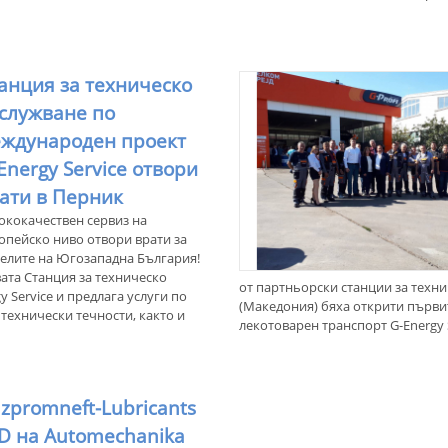
анция за техническо
служване по
ждународен проект
Energy Service отвори
ати в Перник
ококачествен сервиз на
опейско ниво отвори врати за
елите на Югозападна България!
ата Станция за техническо
от партньорски станции за техни
 Service и предлага услуги по
(Македония) бяха открити първит
технически течности, както и
лекотоварен транспорт G-Energy Se
zpromneft-Lubricants
D на Automechanika