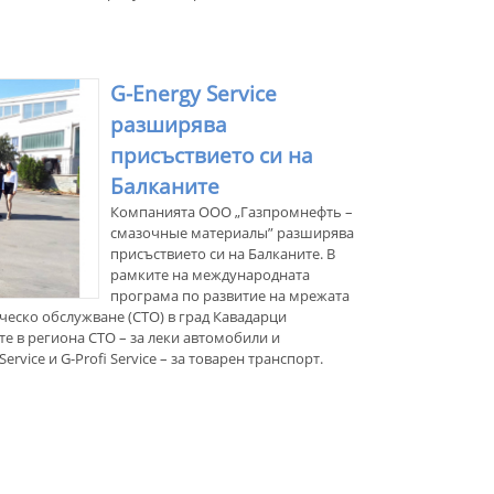
G-Energy Service
разширява
присъствието си на
Балканите
Компанията ООО „Газпромнефть –
смазочные материалы” разширява
присъствието си на Балканите. В
рамките на международната
програма по развитие на мрежата
ческо обслужване (СТО) в град Кавадарци
е в региона СТО – за леки автомобили и
rvice и G-Profi Service – за товарен транспорт.