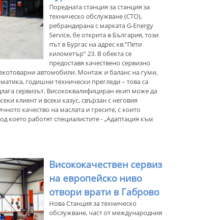
Поредната станция за станция за
техническо обслужване (СТО),
ребрандирана с марката G-Energy
Service, бе открита в България, този
път в Бургас на адрес кв.”Пети
километър” 23. В обекта се
предоставя качествено сервизно
лекотоварни автомобили. Монтаж и баланс на гуми,
иматика, годишни технически прегледи – това са
едлага сервизът. Висококвалифициран екип може да
ки клиент и всеки казус, свързан с неговия
чното качество на маслата и гресите, с които
под което работят специалистите - „Адаптация към
Висококачествен сервиз
на европейско ниво
отвори врати в Габрово
Нова Станция за техническо
обслужване, част от международния