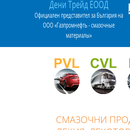
Дени Трейд ЕООД
Официален представител за България на
ООО «Газпромнефть - смазочные
материалы»
СМАЗОЧНИ ПРОД