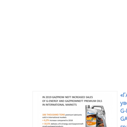
«Г
ув
G-
GA
гр