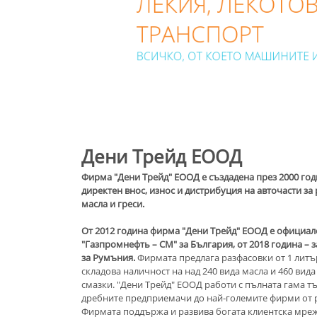
й-екстремните натоварвания
ЛЕКИЯ, ЛЕКОТО
ТРАНСПОРТ
ВСИЧКО, ОТ КОЕТО МАШИНИТЕ 
Дени Трейд ЕООД
Фирма "Дени Трейд" ЕООД е създадена през 2000 год
директен внос, износ и дистрибуция на авточасти за
масла и греси.
От 2012 година фирма "Дени Трейд" ЕООД е официа
"Газпромнефть – СМ" за България, от 2018 година – з
за Румъния.
Фирмата предлага разфасовки от 1 литър
складова наличност на над 240 вида масла и 460 вида
смазки. "Дени Трейд" ЕООД работи с пълната гама тъ
дребните предприемачи до най-големите фирми от р
Фирмата поддържа и развива богата клиентска мре