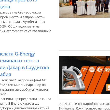
дина
раторът на бизнес с масла
зпром нефт“- «Газпромнефть-
ни материали в чужбина през
с 6.2%. Общите доставки на
и Gazpromneft са се увеличили с
слата G-Energy
еминават тест за
ли Дакар в Саудитска
абия
шести път "Газпромнефть-СМ"
бъде технически партньор на
ендарния автомобилен маратон
кар".
панията ще предостави на екипа
 на G-Energy, както и ще
2019 г. Повече подробности за ак
одбора и диагностицирането на
Внимание! Количеството на про