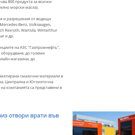
чва 800 продукта за всички
телно морски масла).
ия и разрешения от водещи
ercedes-Benz, Volkswagen,
h Rexroth, Wartsila, Winterthur
ar и др.
анциите на АЗС "Газпромнефть",
 оборудване, до големи
лайн магазини, до
 пакетирани смазочни материали в
опа, Централна и Югоизточна
 на компанията са представени в
виз отвори врати във