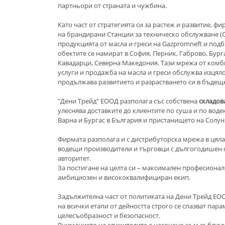
партньори от страната и чужбина.
Като част от стратегията си за растеж и развитие, ф
на брандирани Станции за техническо обслужване (СТ
продукцията от масла и греси на Gazpromneft и подб
обектите се намират в София, Перник, Габрово, Бурга
Кавадарци, Северна Македония. Тази мрежа от комб
услуги и продажба на масла и греси обслужва изцяло
продължава развитието и разрастването си в бъдеще
"Дени Трейд" ЕООД разполага със собствена
складова
улеснява доставките до клиентите по суша и по вод
Варна и Бургас в България и пристанището на Солун
Фирмата разполага и с дистрибуторска мрежа в цяла
водещи производители и търговци с дългогодишен 
авторитет.
За постигане на целта си – максимален професионал
амбициозен и висококвалифициран екип.
Задължителна част от политиката на Дени Трейд ЕОО
на всички етапи от дейността строго се спазват пар
целесъобразност и безопасност.