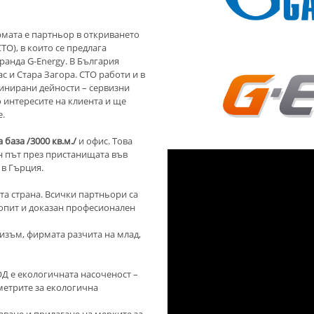
ирмата е партньор в откриването
О), в които се предлага
ранда G-Energy. В България
с и Стара Загора. СТО работи и в
инирани дейности – сервизни
 интересите на клиента и ще
.
 база /3000 кв.м./
и офис. Това
ен път през пристанищата във
 в Гърция.
та страна. Всички партньори са
опит и доказан професионален
изъм, фирмата разчита на млад,
Д е екологичната насоченост –
аметрите за екологична