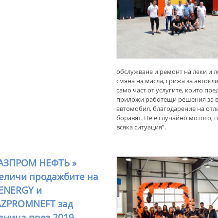
обслужване и ремонт на леки и 
смяна на масла, грижа за автокл
само част от услугите, които пр
приложи работещи решения за все
автомобил, благодарение на отли
боравят. Не е случайно мотото, 
всяка ситуация”.
АЗПРОМ НЕФТЬ »
еличи продажбите на
ENERGY и
ZPROMNEFT зад
аница през 2019