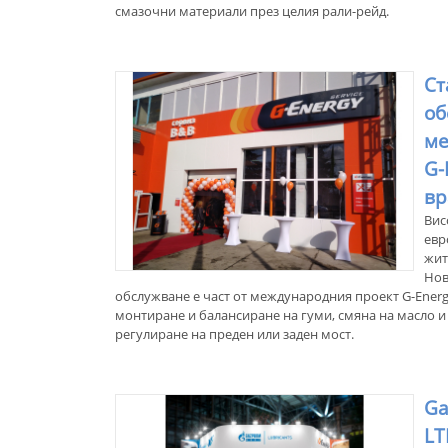
смазочни материали през целия рали-рейд.
Ст
об
ме
G-
вр
Вис
евр
жит
Нов
обслужване е част от международния проект G-Energy
монтиране и балансиране на гуми, смяна на масло и 
регулиране на преден или заден мост.
Ga
LT