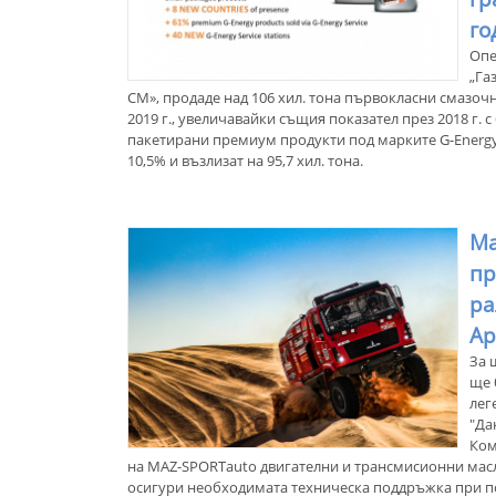
го
Опе
„Га
СМ», продаде над 106 хил. тона първокласни смазоч
2019 г., увеличавайки същия показател през 2018 г. 
пакетирани премиум продукти под марките G-Energy 
10,5% и възлизат на 95,7 хил. тона.
Ма
пр
ра
Ар
За 
ще 
лег
"Да
Ком
на MAZ-SPORTauto двигателни и трансмисионни масла
осигури необходимата техническа поддръжка при п