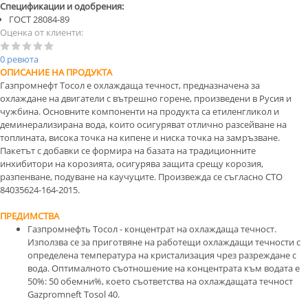
Спецификации и одобрения:
ГОСТ 28084-89
Оценка от клиенти:
0 ревюта
ОПИСАНИЕ НА ПРОДУКТА
Газпромнефт Тосол е охлаждаща течност, предназначена за
охлаждане на двигатели с вътрешно горене, произведени в Русия и
чужбина. Основните компоненти на продукта са етиленгликол и
деминерализирана вода, които осигуряват отлично разсейване на
топлината, висока точка на кипене и ниска точка на замръзване.
Пакетът с добавки се формира на базата на традиционните
инхибитори на корозията, осигурява защита срещу корозия,
разпенване, подуване на каучуците. Произвежда се съгласно СТО
84035624-164-2015.
ПРЕДИМСТВА
Газпромнефть Тосол - концентрат на охлаждаща течност.
Използва се за приготвяне на работещи охлаждащи течности с
определена температура на кристализация чрез разреждане с
вода. Оптималното съотношение на концентрата към водата е
50%: 50 обемни%, което съответства на охлаждащата течност
Gazpromneft Tosol 40.