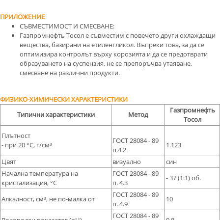
ПРИЛОЖЕНИЕ
СЪВМЕСТИМОСТ И СМЕСВАНЕ:
Газпромнефть Тосол е съвместим с повечето други охлаждащи
вещества, базирани на етиленгликол. Въпреки това, за да се
оптимизира контролът върху корозията и да се предотврати
образуването на суспензия, не се препоръчва утаяване,
смесване на различни продукти.
ФИЗИКО-ХИМИЧЕСКИ ХАРАКТЕРИСТИКИ
Газпромнефть
Типични характеристики
Метод
Тосол
Плътност
ГОСТ 28084 - 89
- при 20 °С, г/см³
1.123
п.4.2
Цвят
визуално
син
Начална температура на
ГОСТ 28084 - 89
- 37 (1:1) об.
кристализация, °С
п. 4.3
ГОСТ 28084 - 89
Алкалност, см³, не по-малка от
10
п. 4.9
ГОСТ 28084 - 89