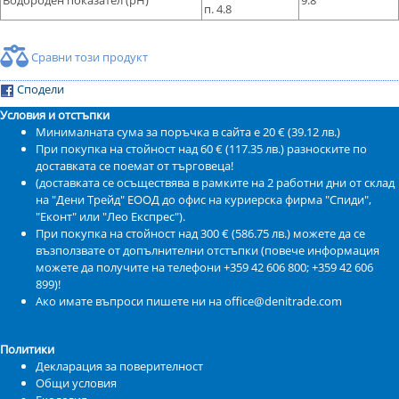
Водороден показател (рН)
9.8
п. 4.8
Сравни този продукт
Сподели
Условия и отстъпки
Минималната сума за поръчка в сайта е 20 € (39.12 лв.)
При покупка на стойност над 60 € (117.35 лв.) разноските по
доставката се поемат от търговеца!
(доставката се осъществява в рамките на 2 работни дни от склад
на "Дени Трейд" ЕООД до офис на куриерска фирма "Спиди",
"Еконт" или "Лео Експрес").
При покупка на стойност над 300 € (586.75 лв.) можете да се
възползвате от допълнителни отстъпки (повече информация
можете да получите на телефони +359 42 606 800; +359 42 606
899)!
Ако имате въпроси пишете ни на office@denitrade.com
Политики
Декларация за поверителност
Общи условия