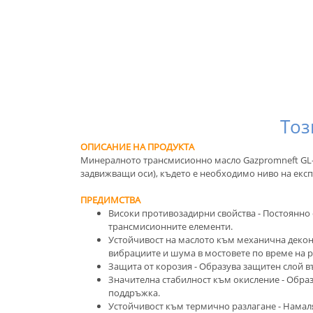
Тоз
ОПИСАНИЕ НА ПРОДУКТА
Минералното трансмисионно масло Gazpromneft GL-5
задвижващи оси), където е необходимо ниво на експ
ПРЕДИМСТВА
Високи противозадирни свойства - Постоянно 
трансмисионните елементи.
Устойчивост на маслото към механична деконс
вибрациите и шума в мостовете по време на р
Защита от корозия - Образува защитен слой в
Значителна стабилност към окисление - Образ
поддръжка.
Устойчивост към термично разлагане - Намаля