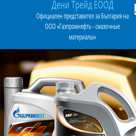
Дени Трейд ЕООД
Официален представител за България на
ООО «Газпромнефть - смазочные
материалы»