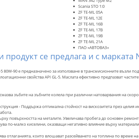
MAN 342 Type M2
Scania STO 1:0
ZF TE-ML 05A
ZF TE-ML 12E
ZF TE-ML 16B
ZF TE-ML 17B
ZF TE-ML 19B
ZF TE-ML 21A
ПАО «АВТОВАЗ»
и продукт се предлага и с марката 
 80W-90 е предназначено за използване в трансмисионните възли под
лоатационни свойства API GL-5. Маслата ефективно предпазват частите
смазва зъбите на зъбните колела при различни натоварвания на скор
трукция - Поддържа оптимална стойност на вискозитета през целия ин
абота.
ърху повърхността на металите. Увеличава пробега до основен ремонт
ува по-малко киселини, оказващи негативно влияние върху материали
ва отлаганията, които влошават разсейването на топлина по време на 