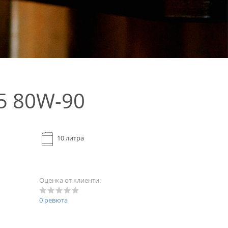
5 80W-90
10 литра
Оценка от клиенти:
0 ревюта