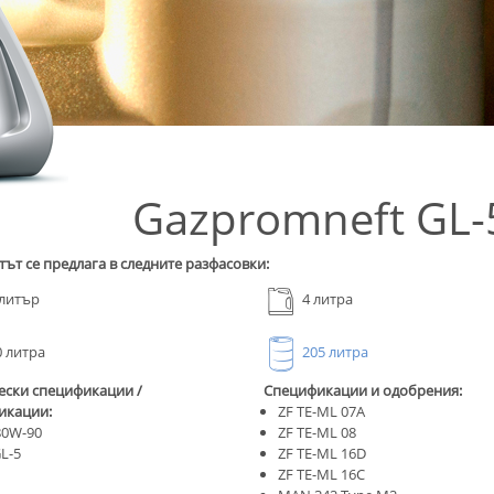
Gazpromneft GL-
ът се предлага в следните разфасовки:
литър
4 литра
 литра
205 литра
ески спецификации /
Спецификации и одобрения:
икации:
ZF TE-ML 07A
80W-90
ZF TE-ML 08
L-5
ZF TE-ML 16D
ZF TE-ML 16C