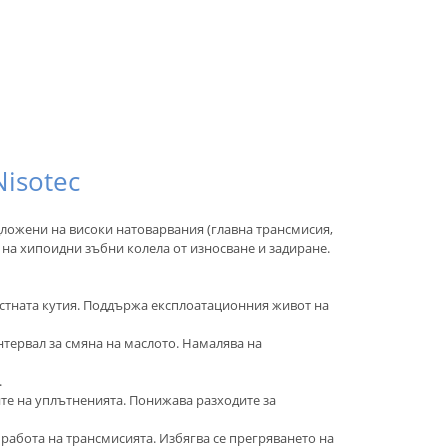
Nisotec
ложени на високи натоварвания (главна трансмисия,
 на хипоидни зъбни колела от износване и задиране.
остната кутия. Поддържа експлоатационния живот на
тервал за смяна на маслото. Намалява на
.
те на уплътненията. Понижава разходите за
работа на трансмисията. Избягва се прегряването на