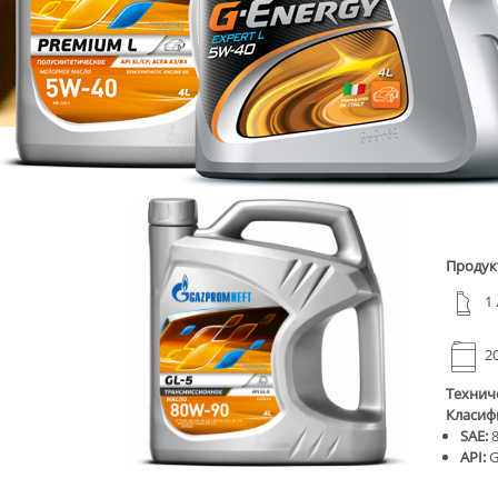
Продукт
1 
20
Технич
Класиф
SAE:
API:
G