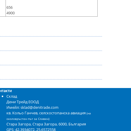
656
4900
нтакти
Склад
Дени Трейд ЕООД
Имейл: sklad@denitrade.com
кв. Кольо Ганчев, селскостопанска авиация
(на
околовръстен път за Сливен)
Стара Загора
,
Стара Загора
,
6000
,
България
GPS:
42.3934072, 25.6572558