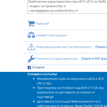
Триболични характеристики при 20°С ±5°С на ЧШМ
- индекс на триене (Из), Н
- натоварване на спойките (Рс), Н
Поръчай
Сравни този продукт
Информационен лист за безопасност
[Свали 
Технически характеристики
[Свали в PDF фор
Сподели
Условия и отстъпки
Минималната сума за поръчка в сайта е 20 €
(39.12 лв.)
При покупка на стойност над 60 € (117.35 лв.)
разноските по доставката се поемат от
търговеца!
(доставката се осъществява в рамките на 2
работни дни от склад на "Дени Трейд" ЕООД до