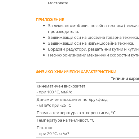
мостовете.
ПРИЛОЖЕНИЕ
За леки автомобили, шосейна техника (влекачи
производители.
Задвижващи оси на шосейна товарна техника, 
Задвижващи оси на извъншосейна техника.
Бордови редуктори, раздатъчни кутии и кутии
Несинхронизирани механички скоростни кутии
ФИЗИКО-ХИМИЧЕСКИ ХАРАКТЕРИСТИКИ
Типични хара
Кинематичен вискозитет
- при 100 °С, мм²/с
Динамичен вискозитет по Брукфилд
- мПа*с при -26 °С
Пламна температура в отворен тигел, °С
Температура на течливост, °С
Плътност
- при 20 °C, кг/м³