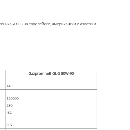
хника и т.н.) на европейски, американски и азиатски
Gazpromneft GL-5 80W-90
14.3
120000
230
-32
897