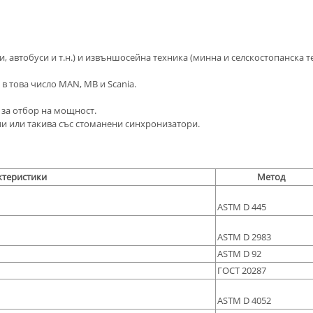
, автобуси и т.н.) и извъншосейна техника (минна и селскостопанска те
в това число MAN, MB и Scania.
 за отбор на мощност.
 или такива със стоманени синхронизатори.
ктеристики
Метод
ASTM D 445
ASTM D 2983
ASTM D 92
ГОСТ 20287
ASTM D 4052