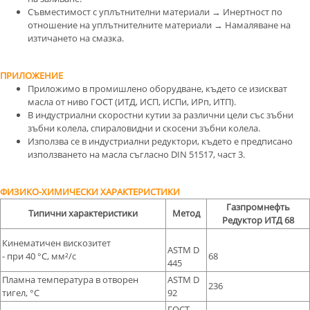
Съвместимост с уплътнителни материали → Инертност по
отношение на уплътнителните материали → Намаляване на
изтичането на смазка.
ПРИЛОЖЕНИЕ
Приложимо в промишлено оборудване, където се изискват
масла от ниво ГОСТ (ИТД, ИСП, ИСПи, ИРп, ИТП).
В индустриални скоростни кутии за различни цели със зъбни
зъбни колела, спираловидни и скосени зъбни колела.
Използва се в индустриални редуктори, където е предписано
използването на масла съгласно DIN 51517, част 3.
ФИЗИКО-ХИМИЧЕСКИ ХАРАКТЕРИСТИКИ
Газпромнефть
Типични характеристики
Метод
Редуктор ИТД 68
Кинематичен вискозитет
ASTM D
- при 40 °С, мм²/с
68
445
Пламна температура в отворен
ASTM D
236
тигел, °С
92
ГОСТ