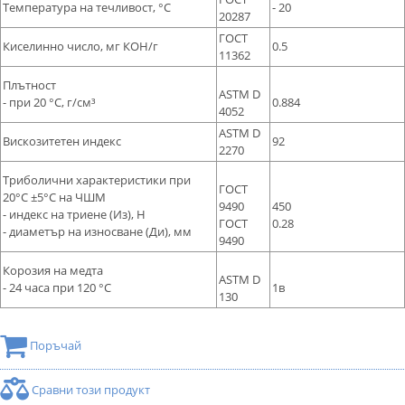
Температура на течливост, °С
- 20
20287
ГОСТ
Киселинно число, мг КОН/г
0.5
11362
Плътност
ASTM D
- при 20 °С, г/см³
0.884
4052
ASTM D
Вискозитетен индекс
92
2270
Триболични характеристики при
ГОСТ
20°С ±5°С на ЧШМ
9490
450
- индекс на триене (Из), Н
ГОСТ
0.28
- диаметър на износване (Ди), мм
9490
Корозия на медта
ASTM D
- 24 часа при 120 °C
1в
130
Поръчай
Сравни този продукт