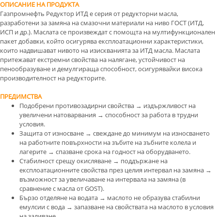
ОПИСАНИЕ НА ПРОДУКТА
Газпромнефть Редуктор ИТД е серия от редукторни масла,
разработени за замяна на смазочни материали на ниво ГОСТ (ИТД,
ИСП и др.). Маслата се произвеждат с помощта на мултифункционален
пакет добавки, който осигурява експлоатационни характеристики,
които надвишават нивото на изискванията за ИТД масла. Маслата
притежават екстремни свойства на налягане, устойчивост на
пенообразуване и демулгираща способност, осигурявайки висока
производителност на редукторите.
ПРЕДИМСТВА
Подобрени противозадирни свойства → издържливост на
увеличени натоварвания → способност за работа в трудни
условия.
Защита от износване → свеждане до минимум на износването
на работните повърхности на зъбите на зъбните колела и
лагерите → спазване срока на годност на оборудването.
Стабилност срещу окисляване → поддържане на
експлоатационните свойства през целия интервал на замяна →
възможност за увеличаване на интервала на замяна (в
сравнение с масла от GOST).
Бързо отделяне на водата → маслото не образува стабилни
емулсии с вода → запазване на свойствата на маслото в условия
на заливане.