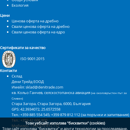
Екология
Цени
Ценова оферта на дребно
Свали ценова оферта на дребно
Свали ценова оферта на едро
Сертификати за качество
ISO 9001:2015
Контакти
Склад
Дени Трейд ЕООД
Имейл: sklad@denitrade.com
кв. Кольо Ганчев, селскостопанска авиация
(на околовръстен път за
Сливен)
Стара Загора
,
Стара Загора
,
6000
,
България
GPS:
42.3934072, 25.6572558
Тел.: +359 885 554 545; +359 879 812 112 (за поръчки и запитвания)
Тел.: +359 42 606 800
Този уебсайт използва "бисквитки" (cookies)
Мобилен: +359 879 812 112
Този сайт използва "бисквитки" и други технологии за проследяване,