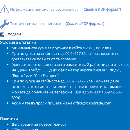
Информационен лист за безопасност
[Свали в PDF формат]
Технически характеристики
[Свали в PDF формат]
Сподели
Условия и отстъпки
Минималната сума за поръчка в сайта е 20 € (39.12 лв.)
При покупка на стойност над 60 € (117.35 лв.) разноските по
доставката се поемат от търговеца!
(доставката се осъществява в рамките на 2 работни дни от склад
на "Дени Трейд" ЕООД до офис на куриерска фирма "Спиди",
"Еконт" или "Лео Експрес").
При покупка на стойност над 300 € (586.75 лв.) можете да се
възползвате от допълнителни отстъпки (повече информация
можете да получите на телефони +359 42 606 800; +359 42 606
899)!
Ако имате въпроси пишете ни на office@denitrade.com
Политики
Декларация за поверителност
Общи условия