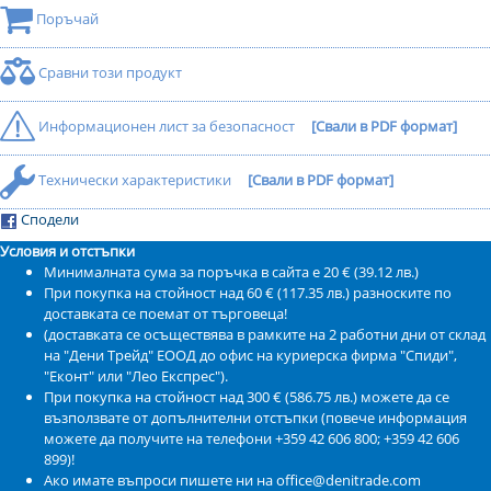
Поръчай
Сравни този продукт
Информационен лист за безопасност
[Свали в PDF формат]
Технически характеристики
[Свали в PDF формат]
Сподели
Условия и отстъпки
Минималната сума за поръчка в сайта е 20 € (39.12 лв.)
При покупка на стойност над 60 € (117.35 лв.) разноските по
доставката се поемат от търговеца!
(доставката се осъществява в рамките на 2 работни дни от склад
на "Дени Трейд" ЕООД до офис на куриерска фирма "Спиди",
"Еконт" или "Лео Експрес").
При покупка на стойност над 300 € (586.75 лв.) можете да се
възползвате от допълнителни отстъпки (повече информация
можете да получите на телефони +359 42 606 800; +359 42 606
899)!
Ако имате въпроси пишете ни на office@denitrade.com