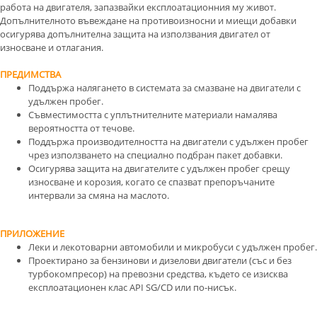
работа на двигателя, запазвайки експлоатационния му живот.
Допълнителното въвеждане на противоизносни и миещи добавки
осигурява допълнителна защита на използвания двигател от
износване и отлагания.
ПРЕДИМСТВА
Поддържа налягането в системата за смазване на двигатели с
удължен пробег.
Съвместимостта с уплътнителните материали намалява
вероятността от течове.
Поддържа производителността на двигатели с удължен пробег
чрез използването на специално подбран пакет добавки.
Осигурява защита на двигателите с удължен пробег срещу
износване и корозия, когато се спазват препоръчаните
интервали за смяна на маслото.
ПРИЛОЖЕНИЕ
Леки и лекотоварни автомобили и микробуси с удължен пробег.
Проектирано за бензинови и дизелови двигатели (със и без
турбокомпресор) на превозни средства, където се изисква
експлоатационен клас API SG/CD или по-нисък.