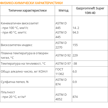
ФИЗИКО-ХИМИЧЕСКИ ХАРАКТЕРИСТИКИ
Gazpromneft Super
Типични характеристики
Метод
10W-40
Кинематичен вискозитет
ASTM D
- при 100 °С, мм²/с
445
14. 2
- при 40 °С, мм²/с
ASTM D
94.3
445
ASTM D
Вискозитетен индекс
155
2270
Пламна температура в отворен
ASTM D 92
229
тигел, °С
Температура на течливост, °С
ASTM D 97
-38
ГОСТ
Общо алкално число, мг КОН/г
6.0
11362
ASTM D
Сулфатна пепел, %
0.9
874
Плътност
ASTM D
- при 20 °C, кг/м³
874
4052