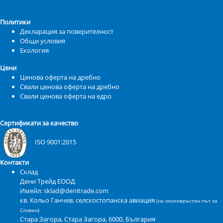
Политики
Декларация за поверителност
Общи условия
Екология
Цени
Ценова оферта на дребно
Свали ценова оферта на дребно
Свали ценова оферта на едро
Сертификати за качество
ISO 9001:2015
Контакти
Склад
Дени Трейд ЕООД
Имейл: sklad@denitrade.com
кв. Кольо Ганчев, селскостопанска авиация
(на околовръстен път за
Сливен)
Стара Загора
,
Стара Загора
,
6000
,
България