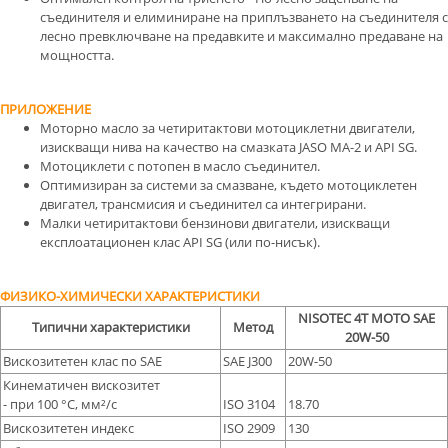
съединителя и елиминиране на приплъзването на съединителя с
лесно превключване на предавките и максимално предаване на
мощността.
ПРИЛОЖЕНИЕ
Моторно масло за четиритактови мотоциклетни двигатели,
изискващи нива на качество на смазката JASO MA-2 и API SG.
Мотоциклети с потопен в масло съединител.
Оптимизиран за системи за смазване, където мотоциклетен
двигател, трансмисия и съединител са интегрирани.
Малки четиритактови бензинови двигатели, изискващи
експлоатационен клас API SG (или по-нисък).
ФИЗИКО-ХИМИЧЕСКИ ХАРАКТЕРИСТИКИ
NISOTEC 4T MOTO SAE
Типични характеристики
Метод
20W-50
Вискозитетен клас по SAE
SAE J300
20W-50
Кинематичен вискозитет
- при 100 °С, мм²/с
ISO 3104
18.70
Вискозитетен индекс
ISO 2909
130