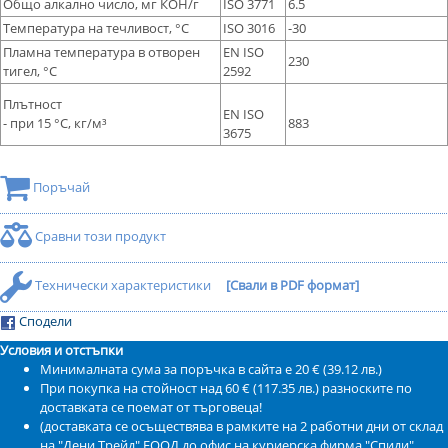
Общо алкално число, мг КОН/г
ISO 3771
6.5
Температура на течливост, °С
ISO 3016
-30
Пламна температура в отворен
EN ISO
230
тигел, °С
2592
Плътност
EN ISO
- при 15 °C, кг/м³
883
3675
Поръчай
Сравни този продукт
Технически характеристики
[Свали в PDF формат]
Сподели
Условия и отстъпки
Минималната сума за поръчка в сайта е 20 € (39.12 лв.)
При покупка на стойност над 60 € (117.35 лв.) разноските по
доставката се поемат от търговеца!
(доставката се осъществява в рамките на 2 работни дни от склад
на "Дени Трейд" ЕООД до офис на куриерска фирма "Спиди",