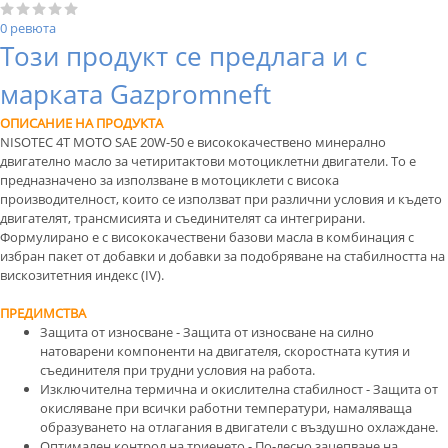
0 ревюта
Този продукт се предлага и с
марката Gazpromneft
ОПИСАНИЕ НА ПРОДУКТА
NISOTEC 4T MOTO SAE 20W-50 е висококачествено минерално
двигателно масло за четиритактови мотоциклетни двигатели. То е
предназначено за използване в мотоциклети с висока
производителност, които се използват при различни условия и където
двигателят, трансмисията и съединителят са интегрирани.
Формулирано е с висококачествени базови масла в комбинация с
избран пакет от добавки и добавки за подобряване на стабилността на
вискозитетния индекс (IV).
ПРЕДИМСТВА
Защита от износване - Защита от износване на силно
натоварени компоненти на двигателя, скоростната кутия и
съединителя при трудни условия на работа.
Изключителна термична и окислителна стабилност - Защита от
окисляване при всички работни температури, намаляваща
образуването на отлагания в двигатели с въздушно охлаждане.
Оптимален контрол на триенето - По-лесно зацепване на