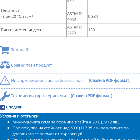
874
Плътност
ASTM D
- при 20 °С, г/см³
0.884
4052
ASTM D
Вискозитетен индекс
130
2270
Поръчай
Сравни този продукт
Информационен лист за безопасност
[Свали в PDF формат]
Технически характеристики
[Свали в PDF формат]
Сподели
Условия и отстъпки
Минималната сума за поръчка в сайта е 20 € (39.12 лв.)
При покупка на стойност над 60 € (117.35 лв.) разноските по
доставката се поемат от търговеца!
(доставката се осъществява в рамките на 2 работни дни от склад