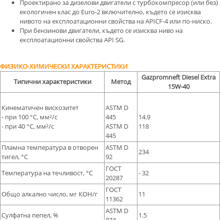
Проектирано за дизелови двигатели с турбокомпресор (или без)
екологичен клас до Euro-2 включително, където се изисква
нивото на експлоатационни свойства на APICF-4 или по-ниско.
При бензинови двигатели, където се изисква ниво на
експлоатационни свойства API SG.
ФИЗИКО-ХИМИЧЕСКИ ХАРАКТЕРИСТИКИ
Gazpromneft Diesel Extra
Типични характеристики
Метод
15W-40
Кинематичен вискозитет
ASTM D
- при 100 °С, мм²/с
445
14.9
- при 40 °С, мм²/с
ASTM D
118
445
Пламна температура в отворен
ASTM D
234
тигел, °С
92
ГОСТ
Температура на течливост, °С
- 32
20287
ГОСТ
Общо алкално число, мг КОН/г
11
11362
ASTM D
Сулфатна пепел, %
1.5