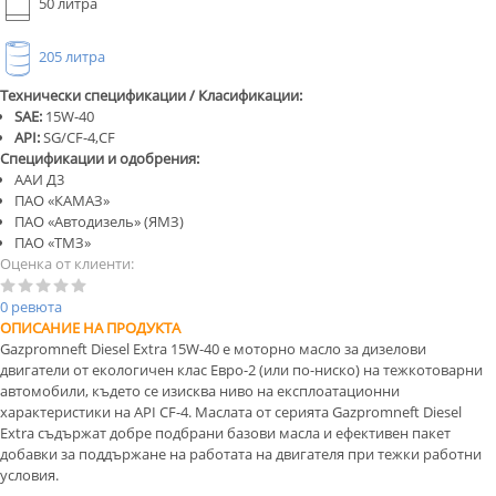
50 литра
205 литра
Технически спецификации / Класификации:
SAE:
15W-40
API:
SG/CF-4,CF
Спецификации и одобрения:
ААИ Д3
ПАО «КАМАЗ»
ПАО «Автодизель» (ЯМЗ)
ПАО «ТМЗ»
Оценка от клиенти:
0 ревюта
ОПИСАНИЕ НА ПРОДУКТА
Gazpromneft Diesel Extra 15W-40 е моторно масло за дизелови
двигатели от екологичен клас Евро-2 (или по-ниско) на тежкотоварни
автомобили, където се изисква ниво на експлоатационни
характеристики на API CF-4. Маслата от серията Gazpromneft Diesel
Extra съдържат добре подбрани базови масла и ефективен пакет
добавки за поддържане на работата на двигателя при тежки работни
условия.