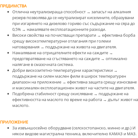
ПРЕДИМСТВА
Отлична неутрализираща способност → запасът на алкалния
резерв позволява да се неутрализират киселините, образувани
при изгарянето на дизелово гориво със съдържание на сяра до
0,5% → намалявате експлоатационните разходи.
Високи свойства на почистващи препарати → ефективна борба
срещу високотемпературни отлагания при големи
натоварвания → поддържане на живота на двигателя.
Намаляване на отрицателните ефекти на саждите →
предотвратяване на сгъстяването на саждите → оптимално
налягане в смазочната система.
Добри вискозитетно-температурни характеристики →
поддържане на силен маслен филм в широк температурен
диапазон на приложение → ефективна защита срещу износване
и максимален експлоатационен живот на частите на двигателя.
Подобрена стабилност срещу окисляване → поддържане на
ефективността на маслото по време на работа → дълъг живот на
маслото.
ПРИЛОЖЕНИЕ
За извъншосейно оборудване (селскостопанско, минно и др.) И
някои видове магистрална техника, включително КАМАЗ и МАЗ.