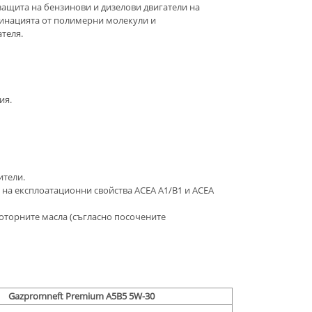
ащита на бензинови и дизелови двигатели на
бинацията от полимерни молекули и
теля.
ия.
ители.
а на експлоатационни свойства ACEA A1/B1 и ACEA
моторните масла (съгласно посочените
Gazpromneft Premium A5B5 5W-30