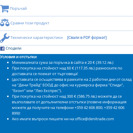
Поръчай
Сравни този продукт
Технически характеристики
[Свали в PDF формат]
Сподели
Условия и отстъпки
Минималната сума за поръчка в сайта е 20 € (39.12 лв.)
При покупка на стойност над 60 € (117.35 лв.) разноските по
доставката се поемат от търговеца!
(доставката се осъществява в рамките на 2 работни дни от склад
на "Дени Трейд" ЕООД до офис на куриерска фирма "Спиди",
"Еконт" или "Лео Експрес").
При покупка на стойност над 300 € (586.75 лв.) можете да се
възползвате от допълнителни отстъпки (повече информация
можете да получите на телефони +359 42 606 800; +359 42 606
899)!
Ако имате въпроси пишете ни на office@denitrade.com