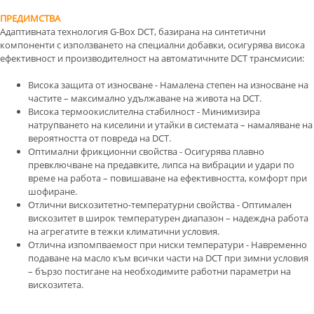
ПРЕДИМСТВА
Адаптивната технология G-Box DCT, базирана на синтетични
компоненти с използването на специални добавки, осигурява висока
ефективност и производителност на автоматичните DCT трансмисии:
Висока защита от износване - Намалена степен на износване на
частите – максимално удължаване на живота на DCT.
Висока термоокислителна стабилност - Минимизира
натрупването на киселини и утайки в системата – намаляване на
вероятността от повреда на DCT.
Оптимални фрикционни свойства - Осигурява плавно
превключване на предавките, липса на вибрации и удари по
време на работа – повишаване на ефективността, комфорт при
шофиране.
Отлични вискозитетно-температурни свойства - Оптимален
вискозитет в широк температурен диапазон – надеждна работа
на агрегатите в тежки климатични условия.
Отлична изпомпваемост при ниски температури - Навременно
подаване на масло към всички части на DCT при зимни условия
– бързо постигане на необходимите работни параметри на
вискозитета.