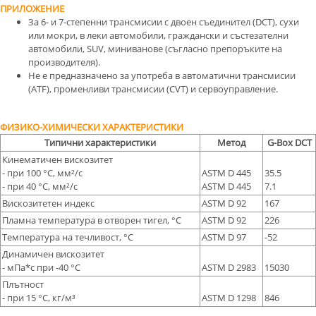
ПРИЛОЖЕНИЕ
За 6- и 7-степенни трансмисии с двоен съединител (DCT), сухи
или мокри, в леки автомобили, граждански и състезателни
автомобили, SUV, миниванове (съгласно препоръките на
производителя).
Не е предназначено за употреба в автоматични трансмисии
(ATF), променливи трансмисии (CVT) и сервоуправление.
ФИЗИКО-ХИМИЧЕСКИ ХАРАКТЕРИСТИКИ
Типични характеристики
Метод
G-Box DCT
Кинематичен вискозитет
- при 100 °С, мм²/с
ASTM D 445
35.5
- при 40 °С, мм²/с
ASTM D 445
7.1
Вискозитетен индекс
ASTM D 92
167
Пламна температура в отворен тигел, °С
ASTM D 92
226
Температура на течливост, °С
ASTM D 97
-52
Динамичен вискозитет
- мПа*с при -40 °С
ASTM D 2983
15030
Плътност
- при 15 °C, кг/м³
ASTM D 1298
846