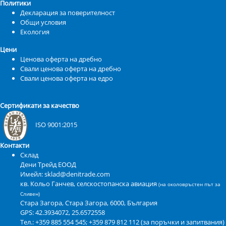
Политики
Декларация за поверителност
Общи условия
Екология
Цени
Ценова оферта на дребно
Свали ценова оферта на дребно
Свали ценова оферта на едро
Сертификати за качество
ISO 9001:2015
Контакти
Склад
Дени Трейд ЕООД
Имейл: sklad@denitrade.com
кв. Кольо Ганчев, селскостопанска авиация
(на околовръстен път за
Сливен)
Стара Загора
,
Стара Загора
,
6000
,
България
GPS:
42.3934072, 25.6572558
Тел.: +359 885 554 545; +359 879 812 112 (за поръчки и запитвания)