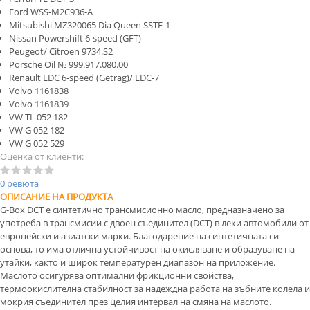
Ford WSS-M2C936-A
Mitsubishi MZ320065 Dia Queen SSTF-1
Nissan Powershift 6-speed (GFT)
Peugeot/ Citroen 9734.S2
Porsche Oil № 999.917.080.00
Renault EDC 6-speed (Getrag)/ EDC-7
Volvo 1161838
Volvo 1161839
VW TL 052 182
VW G 052 182
VW G 052 529
Оценка от клиенти:
0 ревюта
ОПИСАНИЕ НА ПРОДУКТА
G-Box DCT е синтетично трансмисионно масло, предназначено за
употреба в трансмисии с двоен съединител (DCT) в леки автомобили от
европейски и азиатски марки. Благодарение на синтетичната си
основа, то има отлична устойчивост на окисляване и образуване на
утайки, както и широк температурен диапазон на приложение.
Маслото осигурява оптимални фрикционни свойства,
термоокислителна стабилност за надеждна работа на зъбните колела и
мокрия съединител през целия интервал на смяна на маслото.