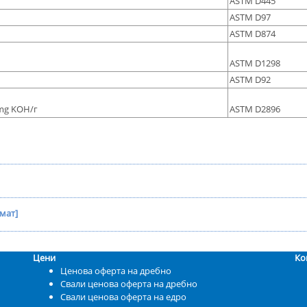
ASTM D445
ASTM D97
ASTM D874
ASTM D1298
ASTM D92
 mg KOH/г
ASTM D2896
мат]
Цени
Ко
Ценова оферта на дребно
Свали ценова оферта на дребно
Свали ценова оферта на едро