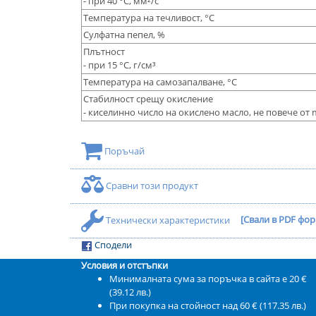
- при 40 °С, мм²/с
Температура на течливост, °С
Сулфатна пепел, %
Плътност
- при 15 °С, г/см³
Температура на самозапалване, °С
Стабилност срещу окисление
- киселинно число на окислено масло, не повече от
Поръчай
Сравни този продукт
Технически характеристики
[Свали в PDF фор
Сподели
Условия и отстъпки
Минималната сума за поръчка в сайта е 20 €
(39.12 лв.)
При покупка на стойност над 60 € (117.35 лв.)