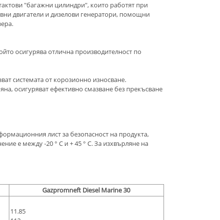
тактови "багажни цилиндри", които работят при
лавни двигатели и дизелови генератори, помощни
ера.
който осигурява отлична производителност по
ват системата от корозионно износване.
яна, осигуряват ефективно смазване без прекъсване
нформационния лист за безопасност на продукта,
е е между -20 ° C и + 45 ° C. За изхвърляне на
Gazpromneft Diesel Marine 30
11.85