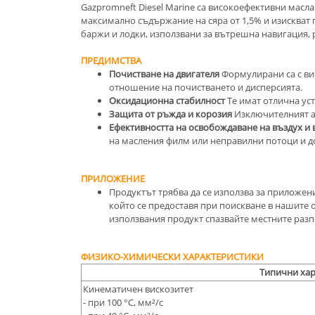
Gazpromneft Diesel Marine са високоефективни масл
максимално съдържание на сяра от 1,5% и изискват 
баржи и лодки, използвани за вътрешна навигация, 
ПРЕДИМСТВА
Почистване на двигателя
Формулирани са с вис
отношение на почистването и дисперсията.
Оксидационна стабилност
Те имат отлична ус
Защита от ръжда и корозия
Изключителният ал
Ефективността на освобождаване на въздух и 
на масления филм или неправилни потоци и до
ПРИЛОЖЕНИЕ
Продуктът трябва да се използва за приложени
който се предоставя при поискване в нашите о
използвания продукт спазвайте местните разп
ФИЗИКО-ХИМИЧЕСКИ ХАРАКТЕРИСТИКИ
Типични хар
Кинематичен вискозитет
- при 100 °С, мм²/с