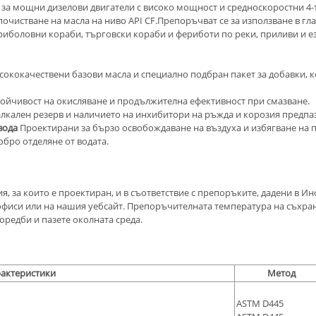
а за мощни дизелови двигатели с високо мощност и средноскоростни 4-
почистване на масла на ниво API CF.Препоръчват се за използване в г
риболовни кораби, търговски кораби и фериботи по реки, приливи и ез
ококачествени базови масла и специално подбран пакет за добавки, 
тойчивост на окисляване и продължителна ефективност при смазване.
кален резерв и наличието на инхибитори на ръжда и корозия предпаз
вода
Проектирани за бързо освобождаване на въздуха и избягване на п
бро отделяне от водата.
я, за които е проектиран, и в съответствие с препоръките, дадени в И
фиси или на нашия уебсайт. Препоръчителната температура на съхранени
оредби и пазете околната среда.
актеристики
Метод
ASTM D445