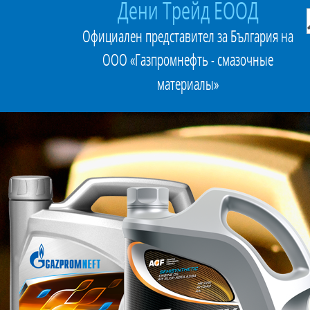
Дени Трейд ЕООД
Официален представител за България на
ООО «Газпромнефть - смазочные
материалы»