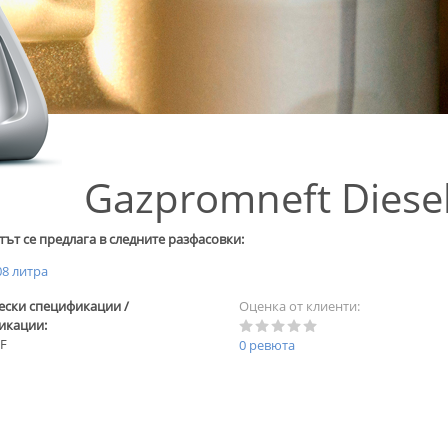
Gazpromneft Diesel
ът се предлага в следните разфасовки:
8 литра
ески спецификации /
Оценка от клиенти:
икации:
F
0 ревюта