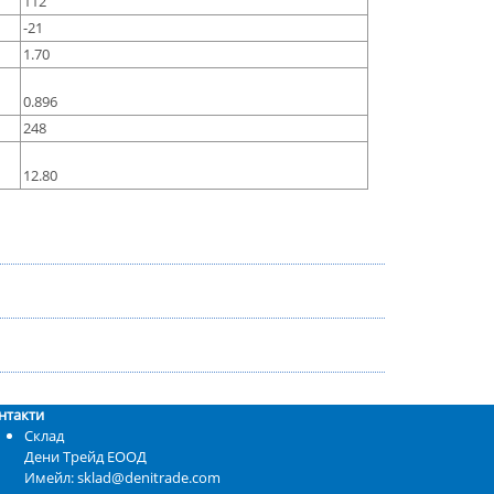
112
-21
1.70
0.896
248
12.80
нтакти
Склад
Дени Трейд ЕООД
Имейл: sklad@denitrade.com