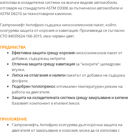
използва в охладителни системи на всички видове автомобили,
отговаря на стандартите ASTM D3306 за пътнически автомобили и
ASTM D6210 за тежкотоварни камиони.
Газпромнефт Антифриз съдържа нискосиликонов пакет, който
осигурява защита от корозия и кавитация. Произвежда се съгласно
СТО 84035624-166-2015, има червен цвят.
ПРЕДИМСТВА
Ефективна защита срещу корозия
нискосиликонов пакет от
добавки, съдържащ нитрити.
Отлична защита срещу кавитация
за "мокрите" цилидрови
втулки.
Липса на отлагания и налепи
пакетът от добавки не съдържа
фосфати.
Подобрен топлопренос
оптимален температурен режим на
работа на двигателя.
Защита на охладителната система срещу замръзване и кипене
базовият компонент е етиленгликол.
ПРИЛОЖЕНИЕ
Газпромнефть Антифриз осигурява дългосрочна защита на
двигателя от замръзване и корозия, може да се използва с