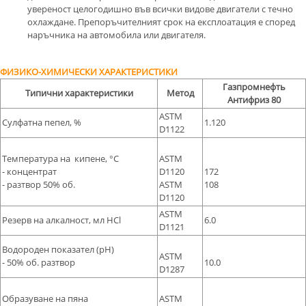
увереност целогодишно във всички видове двигатели с течно
охлаждане. Препоръчителният срок на експлоатация е според
наръчника на автомобила или двигателя.
ФИЗИКО-ХИМИЧЕСКИ ХАРАКТЕРИСТИКИ
Газпромнефть
Типични характеристики
Метод
Антифриз 80
ASTM
Сулфатна пепел, %
1.120
D1122
Температура на кипене, °C
ASTM
- концентрат
D1120
172
- разтвор 50% об.
ASTM
108
D1120
ASTM
Резерв на алкалност, мл HCl
6.0
D1121
Водороден показател (рН)
ASTM
- 50% об. разтвор
10.0
D1287
Образуване на пяна
ASTM