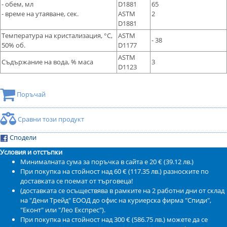
- обем, мл
D1881
65
- време на утаяване, сек.
ASTM
2
D1881
Температура на кристализация, °С,
ASTM
- 38
50% об.
D1177
ASTM
Съдържание на вода, % маса
3
D1123
Поръчай
Сравни този продукт
Сподели
Условия и отстъпки
Минималната сума за поръчка в сайта е 20 € (39.12 лв.)
При покупка на стойност над 60 € (117.35 лв.) разноските по
доставката се поемат от търговеца!
(доставката се осъществява в рамките на 2 работни дни от склад
на "Дени Трейд" ЕООД до офис на куриерска фирма "Спиди",
"Еконт" или "Лео Експрес").
При покупка на стойност над 300 € (586.75 лв.) можете да се