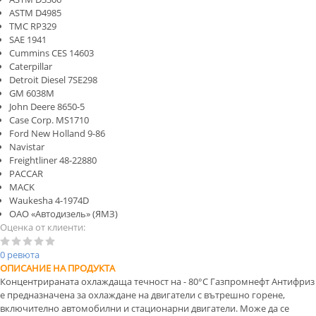
ASTM D4985
TMC RP329
SAE 1941
Cummins CES 14603
Caterpillar
Detroit Diesel 7SE298
GM 6038M
John Deere 8650-5
Case Corp. MS1710
Ford New Holland 9-86
Navistar
Freightliner 48-22880
PACCAR
MACK
Waukesha 4-1974D
ОАО «Автодизель» (ЯМЗ)
Оценка от клиенти:
0 ревюта
ОПИСАНИЕ НА ПРОДУКТА
Концентрираната охлаждаща течност на - 80°С Газпромнефт Антифриз
е предназначена за охлаждане на двигатели с вътрешно горене,
включително автомобилни и стационарни двигатели. Може да се