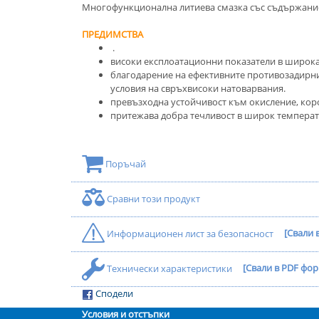
Многофункционална литиева смазка със съдържание
ПРЕДИМСТВА
.
високи експлоатационни показатели в широка 
благодарение на ефективните противозадирни 
условия на свръхвисоки натоварвания.
превъзходна устойчивост към окисление, коро
притежава добра течливост в широк температ
Поръчай
Сравни този продукт
Информационен лист за безопасност
[Свали 
Технически характеристики
[Свали в PDF фор
Сподели
Условия и отстъпки