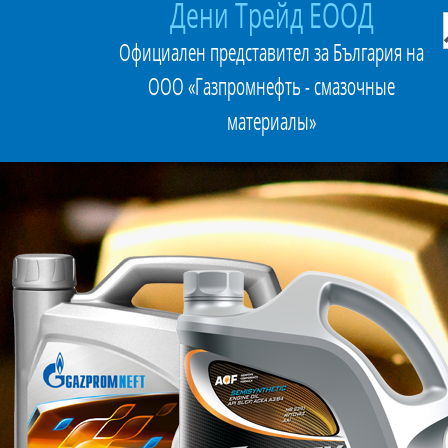
Дени Трейд ЕООД
Официален представител за България на
ООО «Газпромнефть - смазочные
материалы»