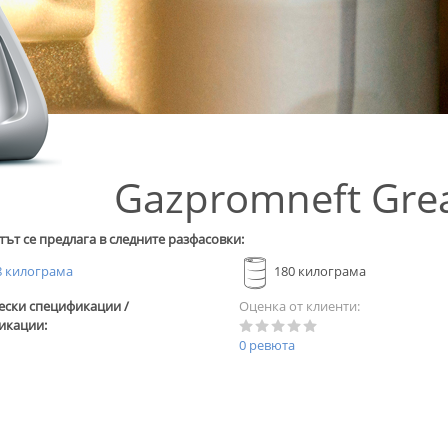
Gazpromneft Grea
ът се предлага в следните разфасовки:
 килограма
180 килограма
ески спецификации /
Оценка от клиенти:
икации:
0 ревюта