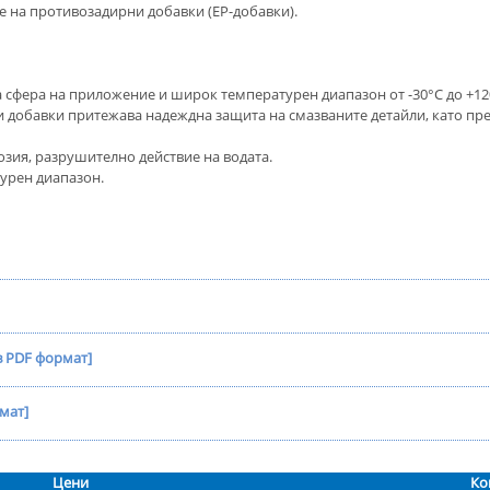
 на противозадирни добавки (ЕР-добавки).
сфера на приложение и широк температурен диапазон от -30°C до +12
добавки притежава надеждна защита на смазваните детайли, като пре
зия, разрушително действие на водата.
урен диапазон.
в PDF формат]
мат]
Цени
Ко