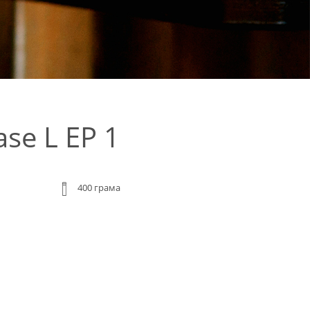
se L EP 1
400 грама