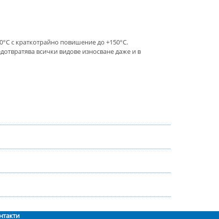
0°C с краткотрайно повишение до +150°C.
дотвратява всички видове износване даже и в
нтакти