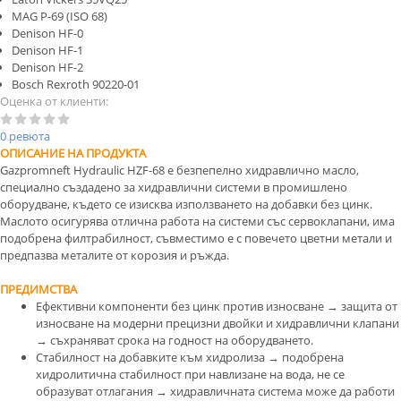
MAG P-69 (ISO 68)
Denison HF-0
Denison HF-1
Denison HF-2
Bosch Rexroth 90220-01
Оценка от клиенти:
0 ревюта
ОПИСАНИЕ НА ПРОДУКТА
Gazpromneft Hydraulic HZF-68 е безпепелно хидравлично масло,
специално създадено за хидравлични системи в промишлено
оборудване, където се изисква използването на добавки без цинк.
Маслото осигурява отлична работа на системи със сервоклапани, има
подобрена филтрабилност, съвместимо е с повечето цветни метали и
предпазва металите от корозия и ръжда.
ПРЕДИМСТВА
Ефективни компоненти без цинк против износване → защита от
износване на модерни прецизни двойки и хидравлични клапани
→ съхраняват срока на годност на оборудването.
Стабилност на добавките към хидролиза → подобрена
хидролитична стабилност при навлизане на вода, не се
образуват отлагания → хидравличната система може да работи