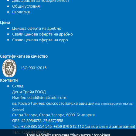
Декларация за поверителност
Общи условия
Екология
Цени
Ценова оферта на дребно
Свали ценова оферта на дребно
Свали ценова оферта на едро
Сертификати за качество
ISO 9001:2015
Контакти
Склад
Дени Трейд ЕООД
Имейл: sklad@denitrade.com
кв. Кольо Ганчев, селскостопанска авиация
(на околовръстен път за
Сливен)
Стара Загора
,
Стара Загора
,
6000
,
България
GPS:
42.3934072, 25.6572558
Тел.: +359 885 554 545; +359 879 812 112 (за поръчки и запитвания)
Тел.: +359 42 606 800
Този уебсайт използва "бисквитки" (cookies)