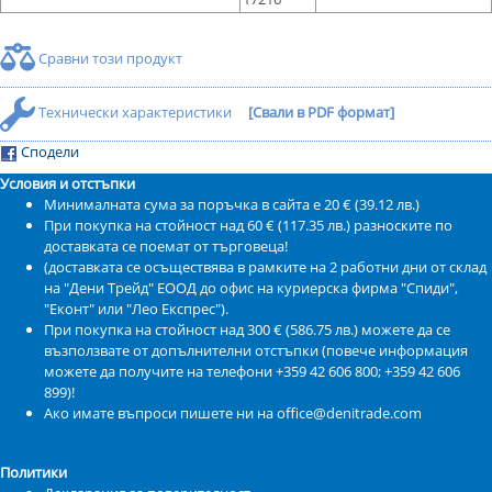
Сравни този продукт
Технически характеристики
[Свали в PDF формат]
Сподели
Условия и отстъпки
Минималната сума за поръчка в сайта е 20 € (39.12 лв.)
При покупка на стойност над 60 € (117.35 лв.) разноските по
доставката се поемат от търговеца!
(доставката се осъществява в рамките на 2 работни дни от склад
на "Дени Трейд" ЕООД до офис на куриерска фирма "Спиди",
"Еконт" или "Лео Експрес").
При покупка на стойност над 300 € (586.75 лв.) можете да се
възползвате от допълнителни отстъпки (повече информация
можете да получите на телефони +359 42 606 800; +359 42 606
899)!
Ако имате въпроси пишете ни на office@denitrade.com
Политики