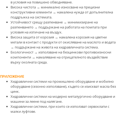
в условия на повишено обводняване.
Висока чистота → минимално износване на прецизни
конструктивни елементи → намалена нужда от допълнителна
поддръжка на системата.
Устойчивост срещу разпенване → минимизиране на
разпенването → поддържане на работата на помпата при
условия на изтичане на въздух.
Висока защита от корозия → намалена корозия на цветни
метали в контакт с продукти от окисляване на маслото и водата
→ поддържане на живота на хидравличната система.
Екологичност → използване на безцинкови противоизносни
компоненти → намаляване на отрицателното въздействие
върху околната среда.
ПРИЛОЖЕНИЕ
Хидравлични системи на промишлено оборудване и мобилно
оборудване (сезонно използване), където се изискват масла без
цинк.
Хидравлични системи на модерно металургично оборудване и
машини за леене под налягане.
Хидравлични системи, при които се използват сервоклапи с
малки луфтове.