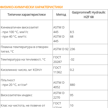
ФИЗИКО-ХИМИЧЕСКИ ХАРАКТЕРИСТИКИ
Gazpromneft Hydraulic
Типични характеристики
Метод
HZF 68
Кинематичен вискозитет
ASTM D
- при 100 °С, мм²/с
445
8.5
- при 40 °С, мм²/с
ASTM D
68
445
Пламна температура в отворен
ASTM D 92
236
тигел, °С
ГОСТ
Температура на течливост, °С
-32
20287
ГОСТ
Киселинно число, мг КОН/г
0.2
11362
Плътност
ASTM D
- при 20 °С, кг/см³
880
4052
ASTM D
Вискозитетен индекс
95
2270
ГОСТ
Клас на чистота, не повече от
10
17216