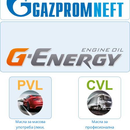
Масла за масова
Масла за
употреба (леки,
професионална