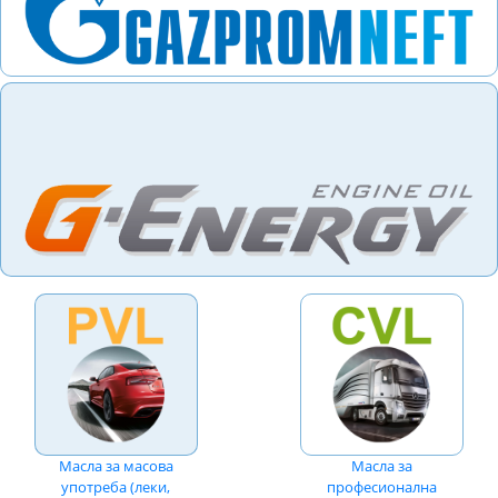
Масла за масова
Масла за
употреба (леки,
професионална